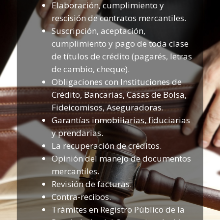
Elaboración, cumplimiento y
rescisión de contratos mercantiles.
Suscripción, aceptación,
cumplimiento y pago de toda clase
de títulos de crédito (pagarés, letras
de cambio, cheque).
Obligaciones con Instituciones de
Crédito, Bancarias, Casas de Bolsa,
Fideicomisos, Aseguradoras.
Garantías inmobiliarias, fiduciarias
y prendarias.
La recuperación de créditos.
Opinión del manejo de documentos
mercantiles.
Revisión de facturas.
Contra-recibos.
Trámites en Registro Público de la